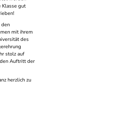
e Klasse gut
rieben!
d den
mmen mit ihrem
iversität des
egerehrung
r stolz auf
den Auftritt der
nz herzlich zu