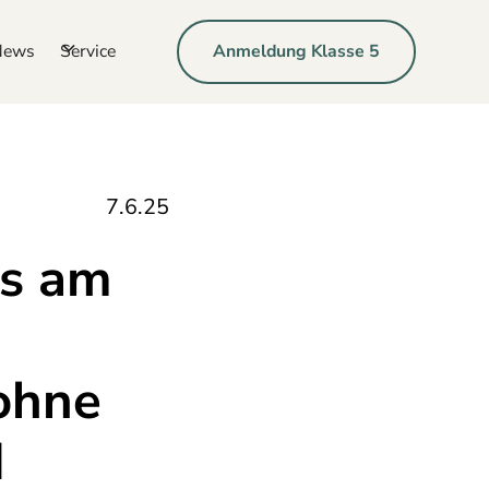
News
Service
Anmeldung Klasse 5
7.6.25
ms am
ohne
d