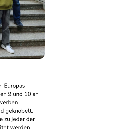
n Europas
fen 9 und 10 an
ewerben
rd geknobelt,
 zu jeder der
eitet werden