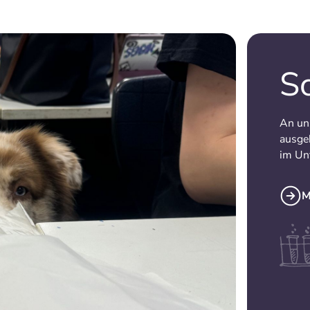
S
An uns
ausge
im Unt
M