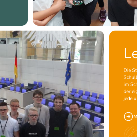
L
Die S
Schul
im Sch
der ei
jede u
M